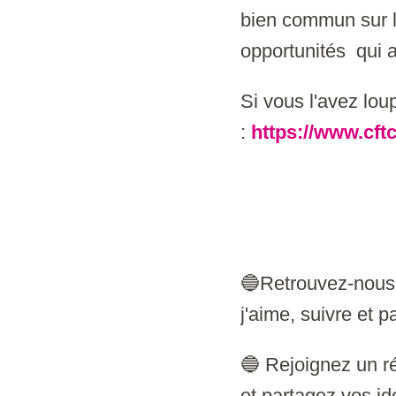
bien commun sur le 
opportunités qui a 
Si vous l'avez loup
:
https://www.cft
🔵Retrouvez-nous s
j'aime, suivre et p
🔵 Rejoignez un ré
et partagez vos id