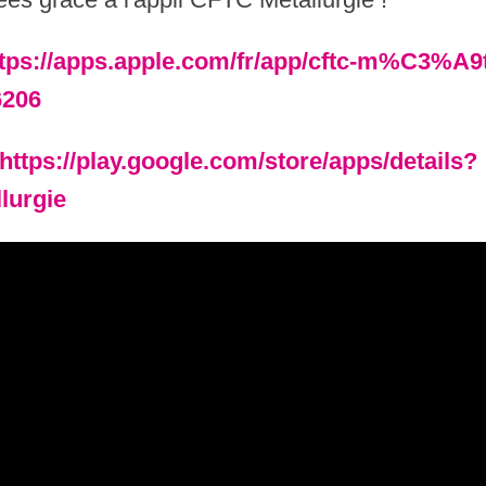
tps://apps.apple.com/fr/app/cftc-m%C3%A9t
6206
https://play.google.com/store/apps/details?
lurgie