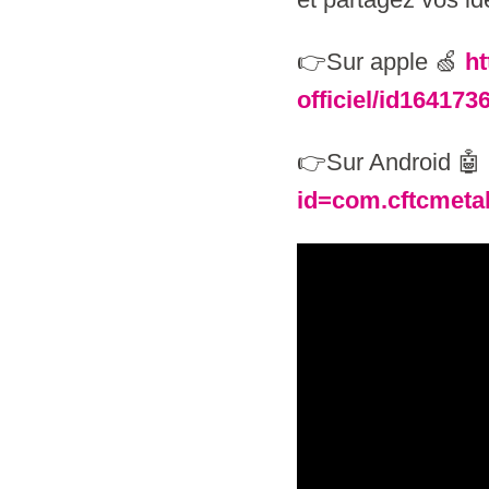
👉Sur apple 🍏
ht
officiel/id164173
👉Sur Android 🤖
id=com.cftcmetal