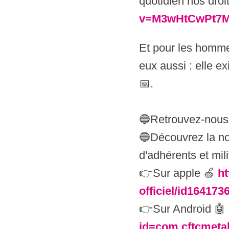
quotidien nos droi
v=M3wHtCwPt7
Et pour les hommes
eux aussi : elle e
📅.
🔵Retrouvez-nous,
🔵Découvrez la no
d'adhérents et mil
👉Sur apple 🍏
ht
officiel/id164173
👉Sur Android 🤖
id=com.cftcmetal