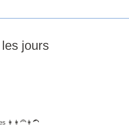
 les jours
s 👩👩‍🦰👩‍🦱