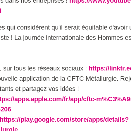
ts dans nos entreprises !
https://www.youtub
M
 qui considèrent qu'il serait équitable d'avoir
xiste ! La journée internationale des Hommes e
 sur tous les réseaux sociaux :
https://linktr.
uvelle application de la CFTC Métallurgie. Re
itants et partagez vos idées !
tps://apps.apple.com/fr/app/cftc-m%C3%A9t
6206
https://play.google.com/store/apps/details?
lurgie