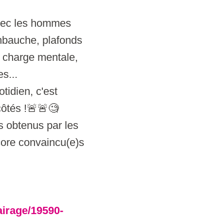
avec les hommes
'embauche, plafonds
, charge mentale,
s...
idien, c'est
côtés !🚨🚨🧐
ts obtenus par les
core convaincu(e)s
airage/19590-