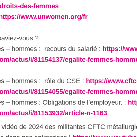
-droits-des-femmes
https://www.unwomen.org/fr
saviez-vous ?
s – hommes : recours du salarié :
https://www
com/actus/i/81154137/egalite-femmes-homm
es – hommes : rôle du CSE :
https://www.cftc
com/actus/i/81154055/egalite-femmes-homme
s – hommes : Obligations de l’employeur. :
ht
om/actus/i/81153932/article-n-1163
a vidéo de 2024 des militantes CFTC métallurgi