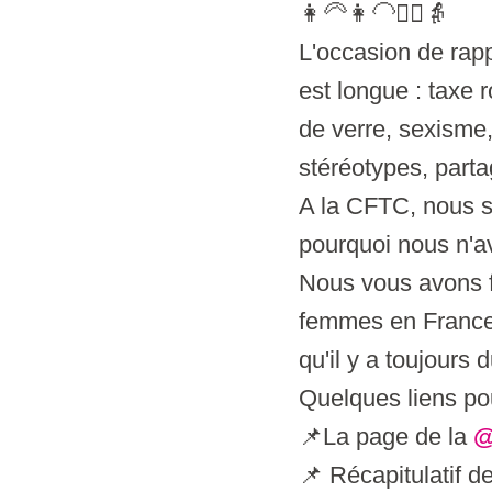
👩‍🦳👩‍🦲👱‍♀️👵
L'occasion de rapp
est longue : taxe 
de verre, sexisme,
stéréotypes, parta
A la CFTC, nous s
pourquoi nous n'a
Nous vous avons fa
femmes en France 
qu'il y a toujours d
Quelques liens pou
📌La page de la
@
📌 Récapitulatif d