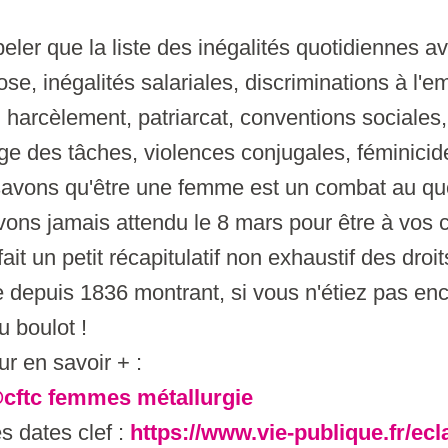
eler que la liste des inégalités quotidiennes 
rose, inégalités salariales, discriminations à l
 harcèlement, patriarcat, conventions sociales
ge des tâches, violences conjugales, féminicide
avons qu'être une femme est un combat au quot
vons jamais attendu le 8 mars pour être à vos 
it un petit récapitulatif non exhaustif des droi
depuis 1836 montrant, si vous n'étiez pas en
u boulot !
r en savoir + :
cftc femmes métallurgie
es dates clef :
https://www.vie-publique.fr/ecl