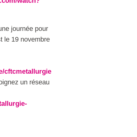
e.com/watch?
 une journée pour
st le 19 novembre
ee/cftcmetallurgie
joignez un réseau
allurgie-