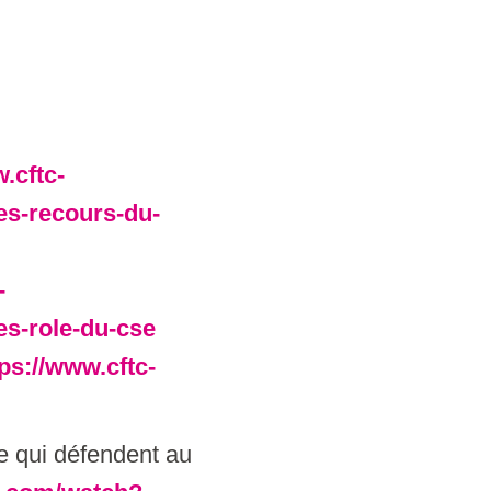
.cftc-
es-recours-du-
-
s-role-du-cse
tps://www.cftc-
e qui défendent au