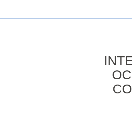
INT
OC
CO