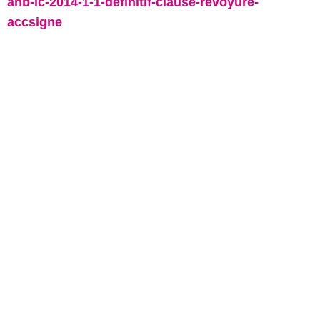
anb-ic-2014-1-1-definitif-clause-revoyure-
accsigne