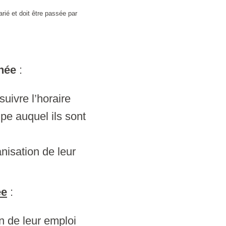
larié et doit être passée par
nnée
:
uivre l’horaire
ipe auquel ils sont
nisation de leur
ée
:
n de leur emploi