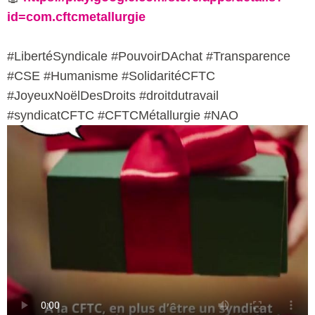
id=com.cftcmetallurgie
#LibertéSyndicale #PouvoirDAchat #Transparence
#CSE #Humanisme #SolidaritéCFTC
#JoyeuxNoëlDesDroits #droitdutravail
#syndicatCFTC #CFTCMétallurgie #NAO