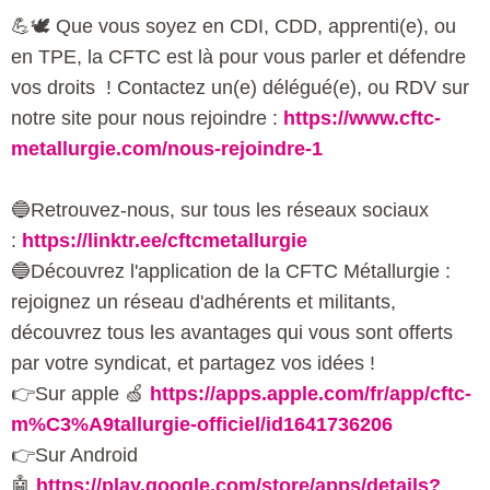
💪🕊️ Que vous soyez en CDI, CDD, apprenti(e), ou
en TPE, la CFTC est là pour vous parler et défendre
vos droits ! Contactez un(e) délégué(e), ou RDV sur
notre site pour nous rejoindre :
https://www.cftc-
metallurgie.com/nous-rejoindre-1
🔵Retrouvez-nous, sur tous les réseaux sociaux
:
https://linktr.ee/cftcmetallurgie
🔵Découvrez l'application de la CFTC Métallurgie :
rejoignez un réseau d'adhérents et militants,
découvrez tous les avantages qui vous sont offerts
par votre syndicat, et partagez vos idées !
👉Sur apple 🍏
https://apps.apple.com/fr/app/cftc-
m%C3%A9tallurgie-officiel/id1641736206
👉Sur Android
🤖
https://play.google.com/store/apps/details?