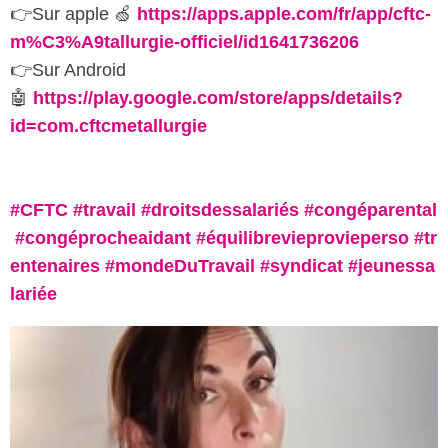
👉Sur apple 🍏
https://apps.apple.com/fr/app/cftc-
m%C3%A9tallurgie-officiel/id1641736206
👉Sur Android
🤖
https://play.google.com/store/apps/details?
id=com.cftcmetallurgie
#CFTC
#travail
#droitsdessalariés
#congéparental
#congéprocheaidant
#équilibrevieprovieperso
#tr
entenaires
#mondeDuTravail
#syndicat
#jeunessa
lariée