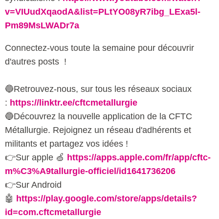
v=VIUudXqaodA&list=PLtYO08yR7ibg_LExa5l-
Pm89MsLWADr7a
Connectez-vous toute la semaine pour découvrir
d'autres posts !
🔵Retrouvez-nous, sur tous les réseaux sociaux
:
https://linktr.ee/cftcmetallurgie
🔵Découvrez la nouvelle application de la CFTC
Métallurgie. Rejoignez un réseau d'adhérents et
militants et partagez vos idées !
👉Sur apple 🍏
https://apps.apple.com/fr/app/cftc-
m%C3%A9tallurgie-officiel/id1641736206
👉Sur Android
🤖
https://play.google.com/store/apps/details?
id=com.cftcmetallurgie