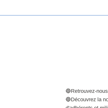
🔵Retrouvez-nous,
🔵Découvrez la no
d'adhérents et mil