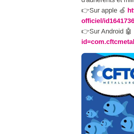
👉Sur apple 🍏
ht
officiel/id164173
👉Sur Android 🤖
id=com.cftcmetal