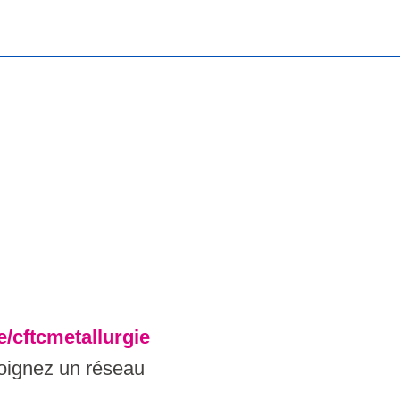
ee/cftcmetallurgie
joignez un réseau