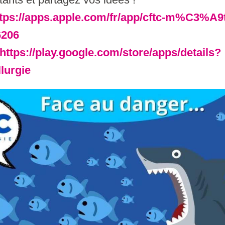
tps://apps.apple.com/fr/app/cftc-m%C3%A9t
6206
https://play.google.com/store/apps/details?
lurgie