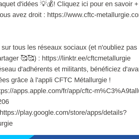
aquet d'idées 💡💰! Cliquez ici pour en savoir +
us avez droit : https://www.cftc-metallurgie.co
ur tous les réseaux sociaux (et n'oubliez pas 
rtager 🥰🥰) : https://linktr.ee/cftcmetallurgie
seau d'adhérents et militants, bénéficiez d'ava
ées grâce à l'appli CFTC Métallurgie !
tps://apps.apple.com/fr/app/cftc-m%C3%A9tall
206
ttps://play.google.com/store/apps/details?
urgie