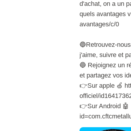
d'achat, on a un p
quels avantages vo
avantages/c/0
🔵Retrouvez-nous s
j'aime, suivre et pa
🔵 Rejoignez un ré
et partagez vos id
👉Sur apple 🍏 ht
officiel/id1641736
👉Sur Android 🤖 h
id=com.cftcmetall