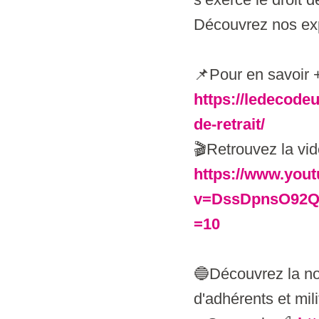
Découvrez nos exp
📌Pour en savoir 
https://ledecodeur
de-retrait/
🎬Retrouvez la vi
https://www.you
v=DssDpnsO92Q
=10
🔵Découvrez la no
d'adhérents et mil