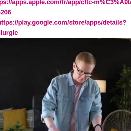
tps://apps.apple.com/fr/app/cftc-m%C3%A9ta
6206
ttps://play.google.com/store/apps/details?
lurgie