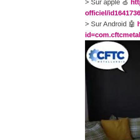
> Sur apple 🍏
ht
officiel/id164173
> Sur Android 🤖
h
id=com.cftcmetal