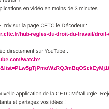
lications en vidéo en moins de 3 minutes.
+, rdv sur la page CFTC le Décodeur :
.cftc.fr/hub-regles-du-droit-du-travail/droit-
déo directement sur YouTube :
tube.com/watch?
&list=PLw5gTjPmoWzRQJmBqOSckEyMj1
uvelle application de la CFTC Métallurgie. Re
itants et partagez vos idées !