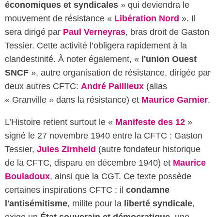
économiques et syndicales
» qui deviendra le
mouvement de résistance «
Libération Nord
». Il
sera dirigé par
Paul Verneyras
, bras droit de Gaston
Tessier. Cette activité l’obligera rapidement à la
clandestinité. À noter également, «
l'union Ouest
SNCF
», autre organisation de résistance, dirigée par
deux autres CFTC:
André Paillieux
(alias
« Granville » dans la résistance) et
Maurice Garnier
.
L’Histoire retient surtout le «
Manifeste des 12
»
signé le 27 novembre 1940 entre la CFTC : Gaston
Tessier,
Jules Zirnheld
(autre fondateur historique
de la CFTC, disparu en décembre 1940) et
Maurice
Bouladoux
, ainsi que la CGT. Ce texte possède
certaines inspirations CFTC : il
condamne
l'antisémitisme
, milite pour la
liberté syndicale
,
exige un
État souverain et démocratique
, une