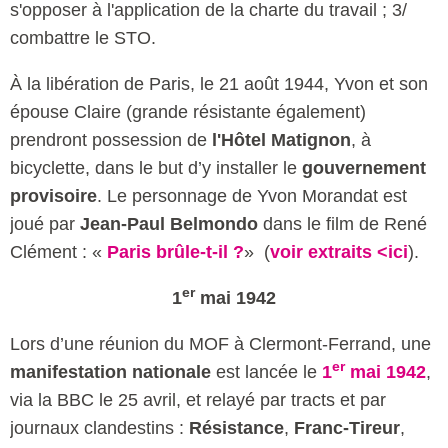
s'opposer à l'application de la charte du travail ; 3/
combattre le STO.
À la libération de Paris, le 21 août 1944, Yvon et son
épouse Claire (grande résistante également)
prendront possession de
l'Hôtel Matignon
, à
bicyclette, dans le but d’y installer le
gouvernement
provisoire
. Le personnage de Yvon Morandat est
joué par
Jean-Paul Belmondo
dans le film de René
Clément : «
Paris brûle-t-il ?
» (
voir extraits <ici
).
er
1
mai 1942
Lors d’une réunion du MOF à Clermont-Ferrand, une
er
manifestation nationale
est lancée le
1
mai 1942
,
via la BBC le 25 avril, et relayé par tracts et par
journaux clandestins :
Résistance
,
Franc-Tireur
,