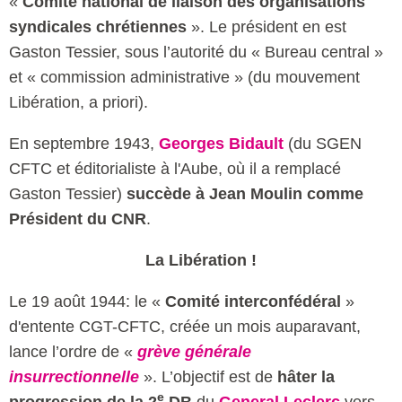
«
Comité national de liaison des organisations
syndicales chrétiennes
». Le président en est
Gaston Tessier, sous l’autorité du « Bureau central »
et « commission administrative » (du mouvement
Libération, a priori).
En septembre 1943,
Georges Bidault
(du SGEN
CFTC et éditorialiste à l'Aube, où il a remplacé
Gaston Tessier)
succède à Jean Moulin comme
Président du CNR
.
La Libération !
Le 19 août 1944: le «
Comité interconfédéral
»
d'entente CGT-CFTC, créée un mois auparavant,
lance l’ordre de «
grève générale
insurrectionnelle
». L’objectif est de
hâter la
e
progression de la 2
DB
du
General Leclerc
vers