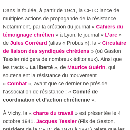
Dans la foulée, à partir de 1941, la CFTC lance de
multiples actions de propagande de la résistance.
Notamment, par la création du journal «
Cahiers du
témoignage chrétien
» à Lyon, le journal «
L’arc
»
de
Jules Corréard
(alias « Probus »), la «
Circulaire
de liaison des syndiqués chrétiens
» (où Gaston
Tessier rédigera de nombreux éditoriaux). Ainsi que
les tracts «
La liberté
», de
Maurice Guérin
, qui
soutenaient la résistance du mouvement
«
Combat
», avant que ce dernier ne préside
l’association de résistance : «
Comité de
coordination et d’action chrétienne
».
À Vichy, la «
charte du travail
» est présentée le 4
octobre 1941.
Jacques Tessier
(Fils de Gaston,
président de la CFTC de 1970 à 1981) relate que les