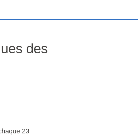
gues des
 chaque 23