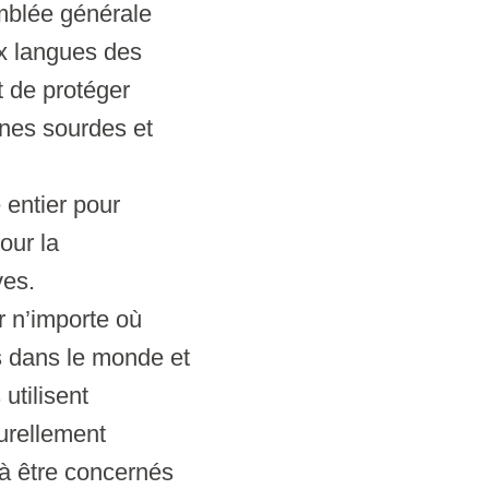
mblée générale
ux langues des
t de protéger
onnes sourdes et
entier pour
our la
ves.
r n’importe où
s dans le monde et
utilisent
turellement
 à être concernés