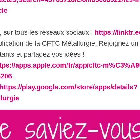
cle
 sur tous les réseaux sociaux :
https://linktr.
plication de la CFTC Métallurgie. Rejoignez un
itants et partagez vos idées !
tps://apps.apple.com/fr/app/cftc-m%C3%A9t
6206
https://play.google.com/store/apps/details?
lurgie