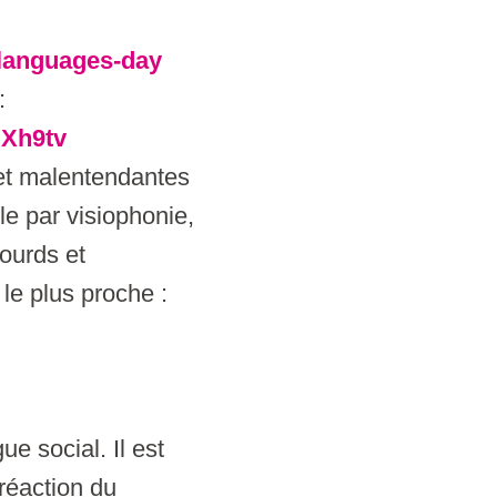
-languages-day
:
SXh9tv
et malentendantes
ble par visiophonie,
ourds et
le plus proche :
e social. Il est
réaction du