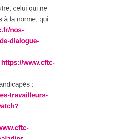
tre, celui qui ne
s à la norme, qui
.fr/nos-
de-dialogue-
:
https://www.cftc-
handicapés :
es-travailleurs-
watch?
/www.cftc-
aladies-