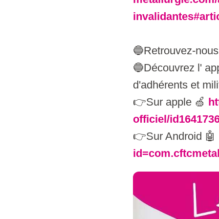
invalidantes#arti
🔵Retrouvez-nous,
🔵Découvrez l' ap
d'adhérents et mil
👉Sur apple 🍏
ht
officiel/id164173
👉Sur Android 🤖
id=com.cftcmetal