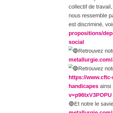
collectif de travai
nous ressemble pas
est discriminé, vo
propositions/dep
social
Retrouvez not
metallurgie.com/
Retrouvez notr
https://www.cftc-
handicapes
ainsi
v=p96txV3POPU
🔵Et notre le savi
metallurgie.com/