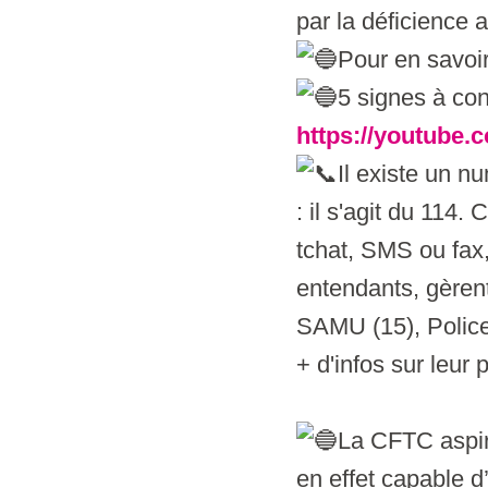
par la déficience 
Pour en savoi
5 signes à con
https://youtub
Il existe un 
: il s'agit du 114.
tchat, SMS ou fax,
entendants, gèrent
SAMU (15), Police
+ d'infos sur leur
La CFTC aspir
en effet capable d