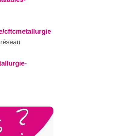
ee/cftcmetallurgie
 réseau
allurgie-