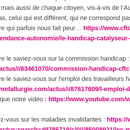
l, mais aussi de chaque citoyen, vis-à-vis de l’Au
, celui qui est différent, qui ne correspond pa
ire qui parfois nous fait peur…
https://www.cftc
endance-autonomie/le-handicap-catalyseur-
re le saviez-vous sur la commission handicap 
actus/i/83461070/commission-handicap-cftc
e le saviez-vous sur l'emploi des travailleurs 
metallurgie.com/actus/i/87617609/l-emploi-d
 que notre vidéo
: https://www.youtube.com/
ez-vous sur les maladies invalidantes :
https:/
actus;search=49785718/c/0/i/85008921/les-m