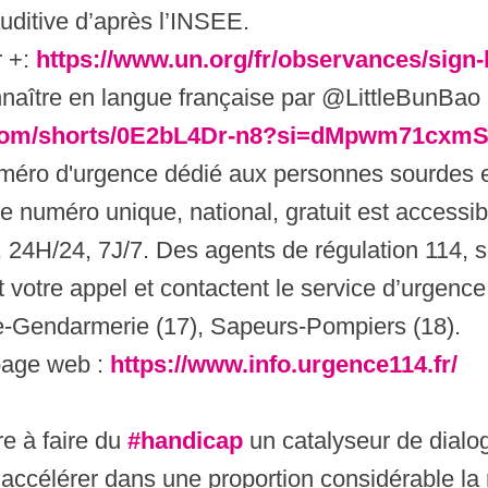
auditive d’après l’INSEE.
r +:
https://www.un.org/fr/observances/sign
naître en langue française par @LittleBunBao 
e.com/shorts/0E2bL4Dr-n8?si=dMpwm71cxm
numéro d'urgence dédié aux personnes sourdes 
 Ce numéro unique, national, gratuit est accessi
 24H/24, 7J/7. Des agents de régulation 114, s
 votre appel et contactent le service d’urgence 
-Gendarmerie (17), Sapeurs-Pompiers (18).
 page web :
https://www.info.urgence114.fr/
e à faire du
#handicap
un catalyseur de dialogu
’accélérer dans une proportion considérable la 